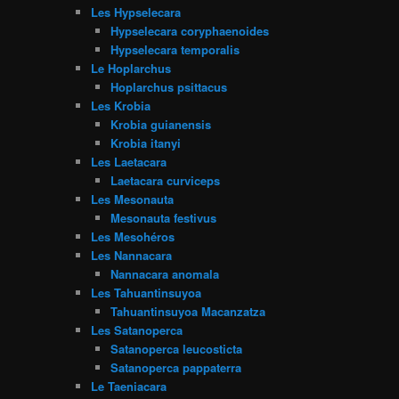
Les Hypselecara
Hypselecara coryphaenoides
Hypselecara temporalis
Le Hoplarchus
Hoplarchus psittacus
Les Krobia
Krobia guianensis
Krobia itanyi
Les Laetacara
Laetacara curviceps
Les Mesonauta
Mesonauta festivus
Les Mesohéros
Les Nannacara
Nannacara anomala
Les Tahuantinsuyoa
Tahuantinsuyoa Macanzatza
Les Satanoperca
Satanoperca leucosticta
Satanoperca pappaterra
Le Taeniacara