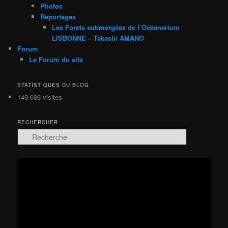
Photos
Reportages
Les Forets submergées de l’Océanarium
LISBONNE – Takashi AMANO
Forum
Le Forum du site
STATISTIQUES DU BLOG
149 606 visites
RECHERCHER
R
e
c
h
Lecteur
e
vidéo
r
c
h
e