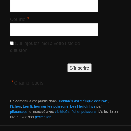
*
Courriel
Oui, ajoutez-moi à votre liste de
diffusion.
*
Champ requis
Ce contenu a été publié dans
Cichlidés d'Amérique centrale
,
Fiches
,
Les fiches sur les poissons
,
Les Herichthys
par
pifaumage
, et marqué avec
cichlidés
,
fiche
,
poissons
. Mettez-le en
favori avec son
permalien
.