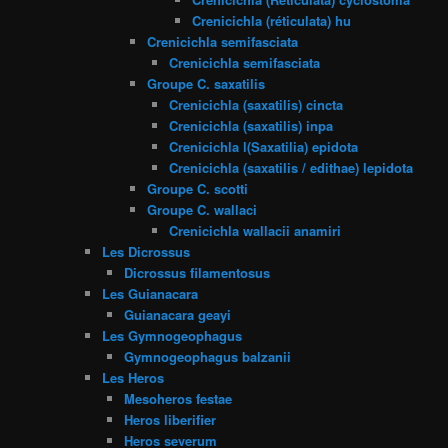
Crenicichla (réticulata) hu
Crenicichla semifasciata
Crenicichla semifasciata
Groupe C. saxatilis
Crenicichla (saxatilis) cincta
Crenicichla (saxatilis) inpa
Crenicichla l(Saxatilia) epidota
Crenicichla (saxatilis / edithae) lepidota
Groupe C. scotti
Groupe C. wallaci
Crenicichla wallacii anamiri
Les Dicrossus
Dicrossus filamentosus
Les Guianacara
Guianacara geayi
Les Gymnogeophagus
Gymnogeophagus balzanii
Les Heros
Mesoheros festae
Heros liberifier
Heros severum