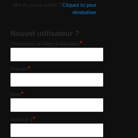
Mot de passe oublié ?
Cliquez ici pour
réinitialiser
Nouvel utilisateur ?
*
Choisissez un Nom d’utilisateur
*
Prénom
*
Nom
*
Adresse 1