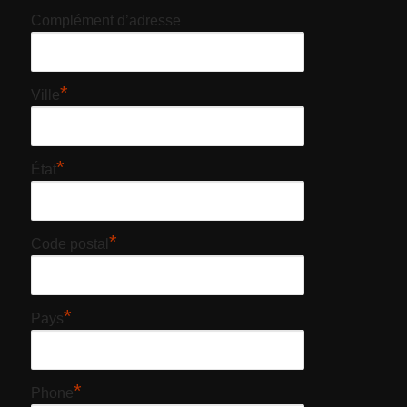
Complément d’adresse
*
Ville
*
État
*
Code postal
*
Pays
*
Phone