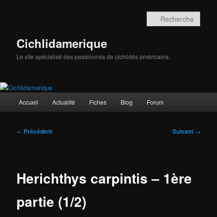
Aller
au
Rech
contenu
principal
Cichlidamerique
Le site spécialisé des passionnés de cichlidés américains.
Menu
Accueil
Actualité
Fiches
Blog
Forum
principal
Navigation
←
Précédent
Suivant
→
des
articles
Herichthys carpintis – 1ère
partie (1/2)