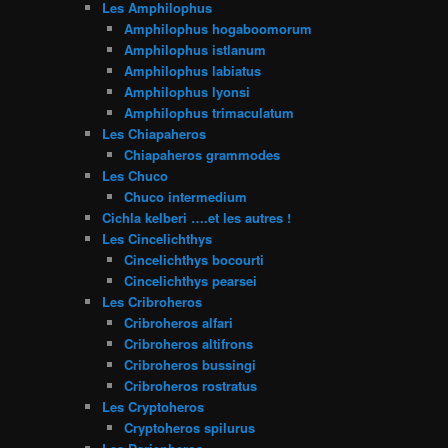
Les Amphilophus
Amphilophus hogaboomorum
Amphilophus istlanum
Amphilophus labiatus
Amphilophus lyonsi
Amphilophus trimaculatum
Les Chiapaheros
Chiapaheros grammodes
Les Chuco
Chuco intermedium
Cichla kelberi ….et les autres !
Les Cincelichthys
Cincelichthys bocourti
Cincelichthys pearsei
Les Cribroheros
Cribroheros alfari
Cribroheros altifrons
Cribroheros bussingi
Cribroheros rostratus
Les Cryptoheros
Cryptoheros spilurus