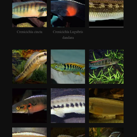
Crenicichla cincta
Crenicichla Lugubris
dandara