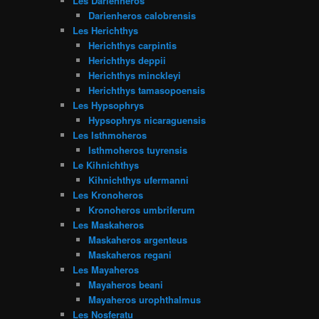
Les Darienheros
Darienheros calobrensis
Les Herichthys
Herichthys carpintis
Herichthys deppii
Herichthys minckleyi
Herichthys tamasopoensis
Les Hypsophrys
Hypsophrys nicaraguensis
Les Isthmoheros
Isthmoheros tuyrensis
Le Kihnichthys
Kihnichthys ufermanni
Les Kronoheros
Kronoheros umbriferum
Les Maskaheros
Maskaheros argenteus
Maskaheros regani
Les Mayaheros
Mayaheros beani
Mayaheros urophthalmus
Les Nosferatu