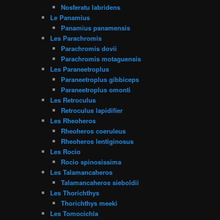
Nosferatu labridens
Le Panamius
Panamius panamensis
Les Parachromis
Parachromis dovii
Parachromis motaguensis
Les Paraneetroplus
Paraneetroplus gibbiceps
Paraneetroplus omonti
Les Retroculus
Retroculus lapidifier
Les Rheoheros
Rheoheros coeruleus
Rheoheros lentiginosus
Les Rocio
Rocio spinosissima
Les Talamancaheros
Talamancaheros sieboldii
Les Thorichthys
Thorichthys meeki
Les Tomocichla