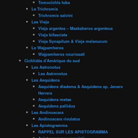
Tomocichla tuba
Le Trichromis
Trichromis salvini
Les Vieja
Vieja argentea – Maskaheros argenteus
Vieja bifasciata
Vieja Synspilum & Vieja melanurum
Le Wajpamheros
Wajpamheros nourissati
Cichlidés d’Amérique du sud
Les Astronotus
Les Astronotus
Les Aequidens
Aequidens diadema & Aequidens sp. Jenaro
Herrera
Aequidens metae
Aequidens pallidus
Les Andinoacara
Andinoacara rivulatus
Les Apistogramma
RAPPEL SUR LES APISTOGRAMMA