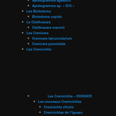
Apistogramma agassizii
Apistogramma sp. « D10 »
Les Biotodoma
Biotodoma cupido
Le Cleithracara
Cleithracara maronii
Les Crenicara
Crenicara latruncularium
Crenicara punctulata
Les Crenicichla
Les Crenicichla – DOSSIER
Les nouveaux Crenicichlas
Crenicichla chicha
Crenicichlas de l’Iguazu