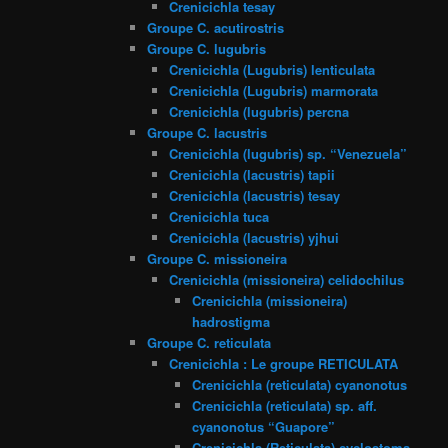
Crenicichla tesay
Groupe C. acutirostris
Groupe C. lugubris
Crenicichla (Lugubris) lenticulata
Crenicichla (Lugubris) marmorata
Crenicichla (lugubris) percna
Groupe C. lacustris
Crenicichla (lugubris) sp. “Venezuela”
Crenicichla (lacustris) tapii
Crenicichla (lacustris) tesay
Crenicichla tuca
Crenicichla (lacustris) yjhui
Groupe C. missioneira
Crenicichla (missioneira) celidochilus
Crenicichla (missioneira)
hadrostigma
Groupe C. reticulata
Crenicichla : Le groupe RETICULATA
Crenicichla (reticulata) cyanonotus
Crenicichla (reticulata) sp. aff.
cyanonotus “Guapore”
Crenicichla (Reticulata) cyclostoma