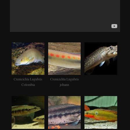
Crenicichla Lugubris
Crenicichla Lugubris
Colombia
johann