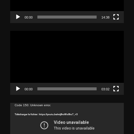
00:00
14:38
Lecteur
vidéo
00:00
03:02
Lecteur
Code 150: Unknown error.
vidéo
Télécharger le fichier: https://youtu.be/mij8roWo0hc?_=3