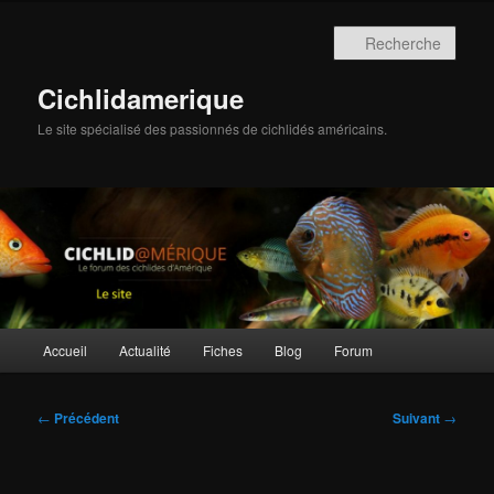
Aller
au
Rech
contenu
principal
Cichlidamerique
Le site spécialisé des passionnés de cichlidés américains.
Menu
Accueil
Actualité
Fiches
Blog
Forum
principal
Navigation
←
Précédent
Suivant
→
des
articles