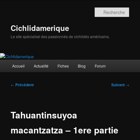
Aller
au
Rech
contenu
principal
Cichlidamerique
Le site spécialisé des passionnés de cichlidés américains.
Menu
Accueil
Actualité
Fiches
Blog
Forum
principal
Navigation
←
Précédent
Suivant
→
des
articles
Tahuantinsuyoa
macantzatza – 1ere partie