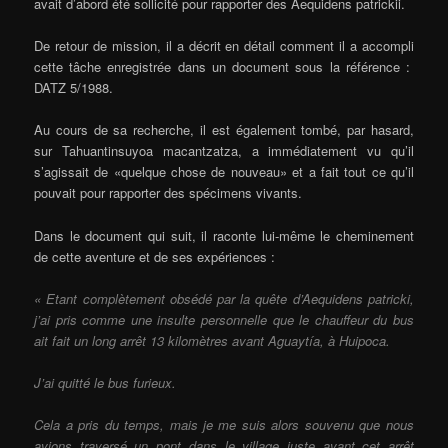
avait d’abord été sollicité pour rapporter des Aequidens patrickii.
De retour de mission, il a décrit en détail comment il a accompli
cette tâche enregistrée dans un document sous la référence :
DATZ 5/1988.
Au cours de sa recherche, il est également tombé, par hasard,
sur Tahuantinsuyoa macantzatza, a immédiatement vu qu’il
s’agissait de «quelque chose de nouveau» et a fait tout ce qu’il
pouvait pour rapporter des spécimens vivants.
Dans le document qui suit, il raconte lui-même le cheminement
de cette aventure et de ses expériences :
« Etant complètement obsédé par la quête d’Aequidens patricki,
j’ai pris comme une insulte personnelle que le chauffeur du bus
ait fait un long arrêt 13 kilomètres avant Aguaytía, à Huipoca.
J’ai quitté le bus furieux.
Cela a pris du temps, mais je me suis alors souvenu que nous
avions traversé un pont dans le village juste avant cet arrêt