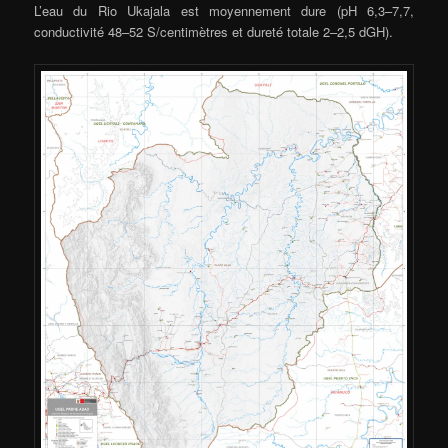
L’eau du Rio Ukajala est moyennement dure (pH 6,3–7,7,
conductivité 48–52 S/centimètres et dureté totale 2–2,5 dGH).