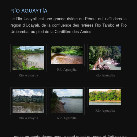
RÍO AGUAYTÍA
Le Rio Ucayali est une grande rivière du Pérou, qui naît dans la
région d’Ucayali, de la confluence des rivières Rio Tambo et Rio
Urubamba, au pied de la Cordillère des Andes.
Río Aguaytía
Río Aguaytía
Río Aguaytía
Río Aguaytía
Río Aguaytía
Río Aguaytía
Il coule en pente douce vers le nord-ouest du pays et finit par se