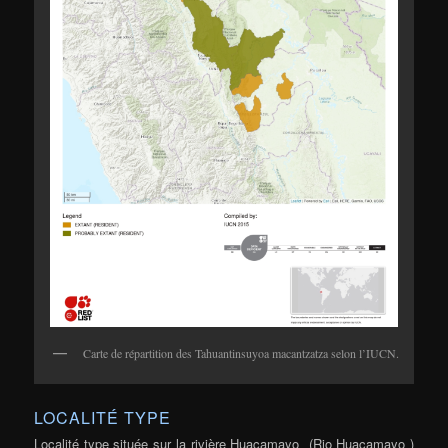
Carte de répartition des Tahuantinsuyoa macantzatza selon l’IUCN.
LOCALITÉ TYPE
Localité type située sur la rivière Huacamayo (Rio Huacamayo )