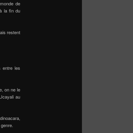
e monde de
à la fin du
ais restent
s entre les
e, on ne le
Ucayali au
dinoacara,
 genre.