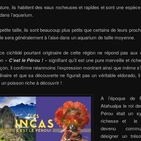
ture, ils habitent des eaux rocheuses et rapides et sont une espèce
dans l’aquarium.
petite taille, ils sont beaucoup plus petits que certains de leurs proc
le sera généralement à l’aise dans un aquarium de taille moyenne.
e cichlidé pourtant originaire de cette région ne répond pas aux c
ion «
C’est le Pérou !
» signifiant qu’il est une pure merveille et rich
açon, il confirme néanmoins l’expression montrant ainsi que même s’i
dinaire et que sa découverte ne figurait pas un véritable eldorado, il
un poisson riche à découvrir !
A l’époque de P
Atahualpa le roi de
Pérou était un s
richesse et le 
devenu comm
désigner un trés