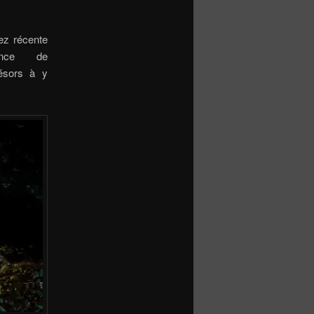
ez récente
nce de
résors à y