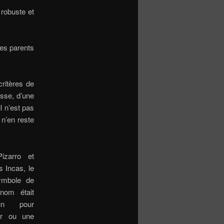
 robuste et
hes parents
ritères de
esse, d’une
l n’est pas
 n’en reste
izarro et
s Incas, le
ymbole de
nom était
un pour
or ou une