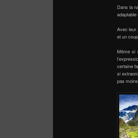
Dans la na
adaptable 
Avec leur 
et un coup
Même si c
l’express
certaine f
si extraor
pas moins 