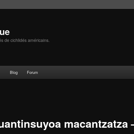
que
és de cichlidés américains.
s
Blog
Forum
uantinsuyoa macantzatza 