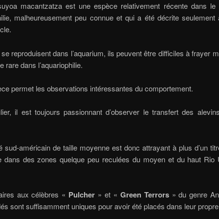
suyoa macantzatza est une espèce relativement récente dans l
hilie, malheureusement peu connue et qui a été décrite seulement 
cle.
s se reproduisent dans l’aquarium, ils peuvent être difficiles à frayer m
 rare dans l’aquariophilie.
èce permet les observations intéressantes du comportement.
lier, il est toujours passionnant d’observer le transfert des alevin
é sud-américain de taille moyenne est donc attrayant à plus d’un titr
e dans des zones quelque peu reculées du moyen et du haut Rio 
laires aux célèbres «
Pulcher
» et «
Green Terrors
» du genre An
dés sont suffisamment uniques pour avoir été placés dans leur propre