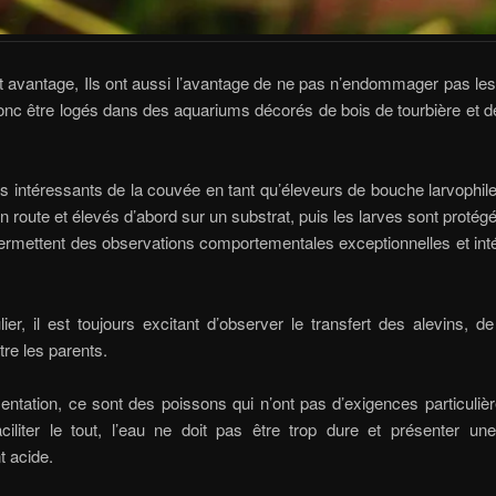
t avantage, Ils ont aussi l’avantage de ne pas n’endommager pas les
nc être logés dans des aquariums décorés de bois de tourbière et 
s intéressants de la couvée en tant qu’éleveurs de bouche larvophil
n route et élevés d’abord sur un substrat, puis les larves sont protég
ermettent des observations comportementales exceptionnelles et int
lier, il est toujours excitant d’observer le transfert des alevins, 
re les parents.
mentation, ce sont des poissons qui n’ont pas d’exigences particuli
aciliter le tout, l’eau ne doit pas être trop dure et présenter un
t acide.