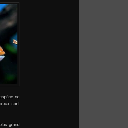
’espèce ne
breux sont
plus grand