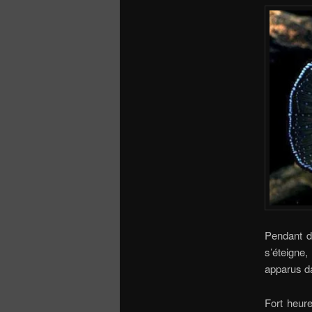
Pendant d
s’éteigne
apparus d
Fort heur