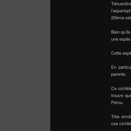
Tahuantin
l’aquariop
20ème siè
Bien qu’il
une espèce
Cette esp
En particu
parents.
Ce cichlid
trouve qu
Pérou.
Très simi
ces cichli