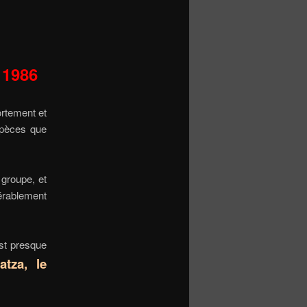
 1986
rtement et
spèces que
groupe, et
rablement
est presque
atza, le