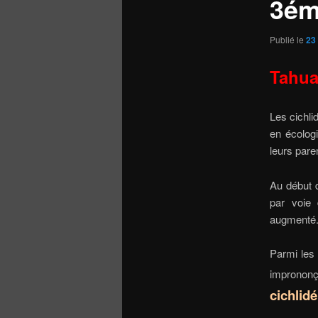
3ém
Publié le
23 
Tahua
Les cichl
en écolog
leurs pare
Au début 
par voie
augmenté
Parmi les 
impronon
cichlidé