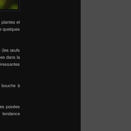
 plantes et
de quelques
e (les œufs
ées dans la
éressantes
de bouche à
ères posées
e tendance