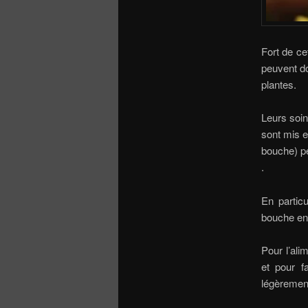
Fort de ce
peuvent do
plantes.
Leurs soin
sont mis e
bouche) p
.
En particu
bouche ent
Pour l’ali
et pour f
légèremen