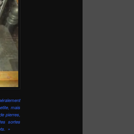
énéralement
etite, mais
e pierres,
tes sortes
ets. »