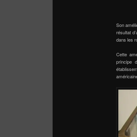
Son amélio
résultat d
dans les r
Cette amé
principe
établisse
américain