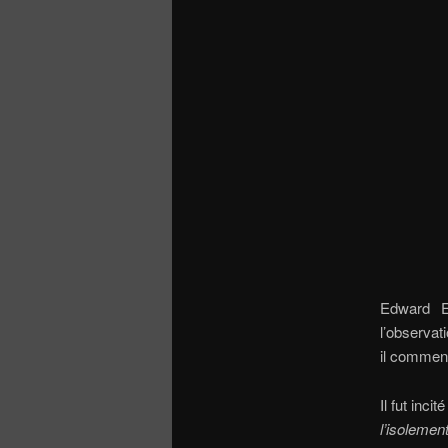
Edward E
l’observat
il commenç
Il fut inci
l’isolemen