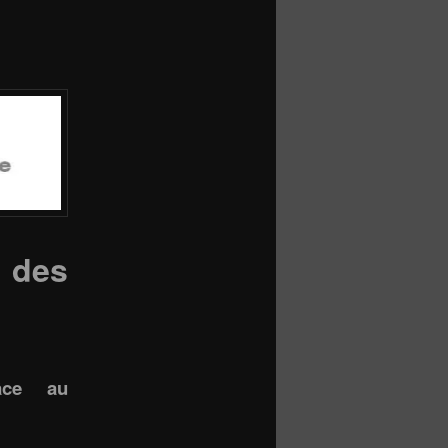
 des
râce au