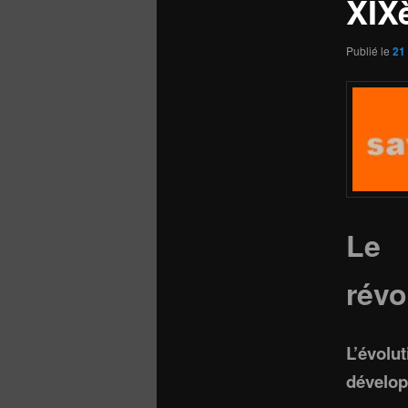
XIX
Publié le
21
Le 
révo
L’évol
dévelop