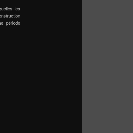
quelles les
onstruction
ne période