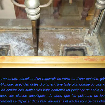
 l’aquarium, constitué d’un réservoir en verre ou d’une fontaine, g
blongue, avec des côtés droits, et d’une taille plus grande ou plus p
 de dimensions suffisantes pour admettre un plancher de sable et d
ques les plantes aquatiques, de sorte que les poissons de tou
ibrement se déplacer dans l’eau au-dessus et au-dessous de ces obj