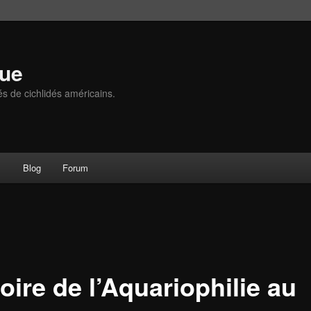
que
és de cichlidés américains.
s
Blog
Forum
oire de l’Aquariophilie au