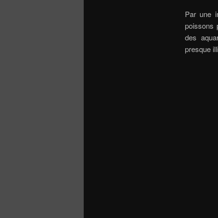
Par une im
poissons p
des aquar
presque il