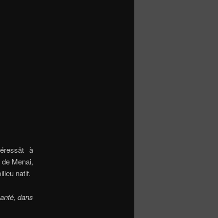
éressât à
t de Menai,
ieu natif.
santé, dans