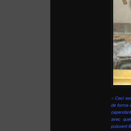
« Ceci est
de forme o
cependant
avec quel
puissent l